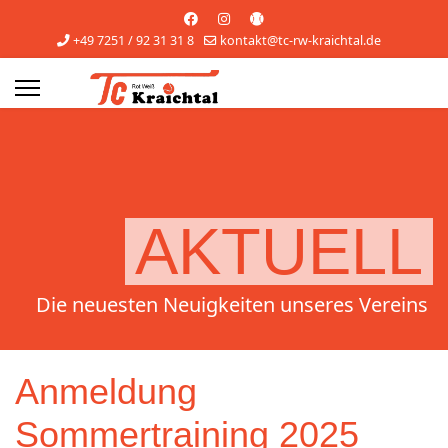
+49 7251 / 92 31 31 8
kontakt@tc-rw-kraichtal.de
s.
AKTUELL
Die neuesten Neuigkeiten unseres Vereins
Anmeldung
Sommertraining 2025