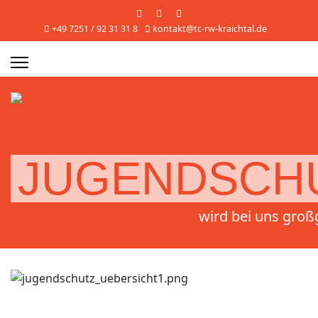
+49 7251 / 92 31 31 8
kontakt@tc-rw-kraichtal.de
JUGENDSCH
wird bei uns groß