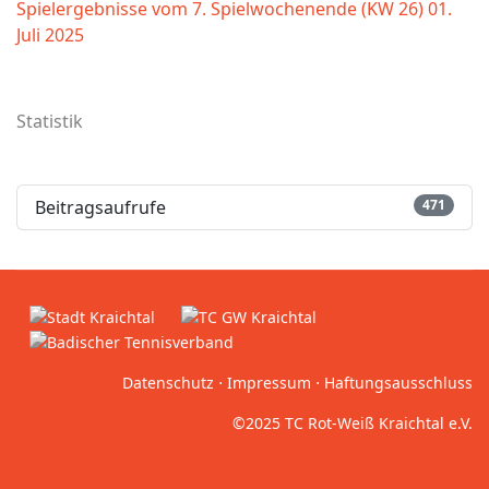
Spielergebnisse vom 7. Spielwochenende (KW 26)
01.
Juli 2025
Statistik
Beitragsaufrufe
471
Datenschutz
⋅
Impressum
⋅
Haftungsausschluss
©2025 TC Rot-Weiß Kraichtal e.V.