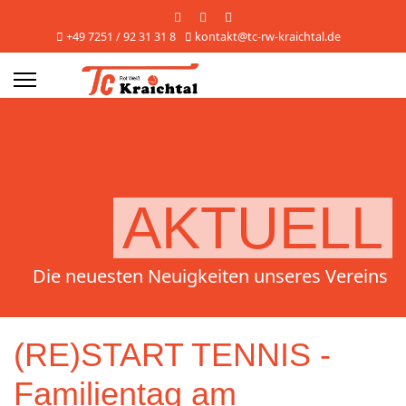
+49 7251 / 92 31 31 8
kontakt@tc-rw-kraichtal.de
s.
AKTUELL
Die neuesten Neuigkeiten unseres Vereins
(RE)START TENNIS -
Familientag am