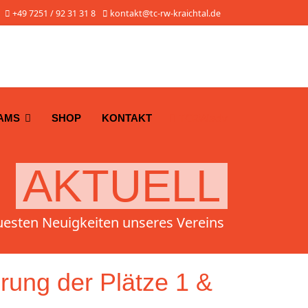
+49 7251 / 92 31 31 8
kontakt@tc-rw-kraichtal.de
TCRWadv
AMS
SHOP
KONTAKT
AKTUELL
uesten Neuigkeiten unseres Vereins
rung der Plätze 1 &