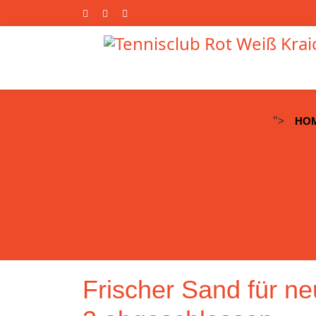
">
HO
Frischer Sand für n