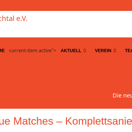
current-item active">
ME
AKTUELL
VEREIN
TE
Die ne
eue Matches – Komplettsanie