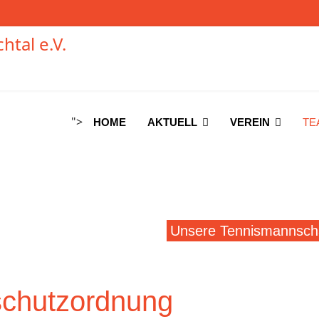
">
HOME
AKTUELL
VEREIN
TE
Unsere Tennismannscha
schutzordnung