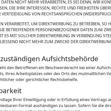
DATEN NICHT MEHR VERARBEITEN, ES SEI DENN, WIR K
EN, DIE IHRE INTERESSEN, RECHTE UND FREIHEITEN ÜBE
ERTEIDIGUNG VON RECHTSANSPRÜCHEN (WIDERSPRUCH NA
VERARBEITET, UM DIREKTWERBUNG ZU BETREIBEN, SO HAB
SIE BETREFFENDER PERSONENBEZOGENER DATEN ZUM ZW
WEIT ES MIT SOLCHER DIREKTWERBUNG IN VERBINDUNG ST
LIESSEND NICHT MEHR ZUM ZWECKE DER DIREKTWERBUNG
 zuständigen Aufsichts­behörde
eht den Betroffenen ein Beschwerderecht bei einer Aufsic
lts, ihres Arbeitsplatzes oder des Orts des mutmaßlichen 
licher oder gerichtlicher Rechtsbehelfe.
barkeit
ndlage Ihrer Einwilligung oder in Erfüllung eines Vertrags a
nlesbaren Format aushändigen zu lassen. Sofern Sie die di