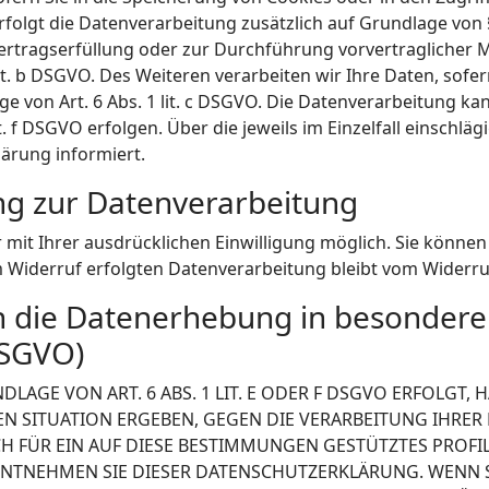
erfolgt die Datenverarbeitung zusätzlich auf Grundlage von §
 Vertragserfüllung oder zur Durchführung vorvertraglicher
it. b DSGVO. Des Weiteren verarbeiten wir Ihre Daten, sofer
ge von Art. 6 Abs. 1 lit. c DSGVO. Die Datenverarbeitung k
it. f DSGVO erfolgen. Über die jeweils im Einzelfall einschl
ärung informiert.
ung zur Datenverarbeitung
it Ihrer ausdrücklichen Einwilligung möglich. Sie können ei
m Widerruf erfolgten Datenverarbeitung bleibt vom Widerru
 die Datenerhebung in besondere
DSGVO)
GE VON ART. 6 ABS. 1 LIT. E ODER F DSGVO ERFOLGT, HA
EN SITUATION ERGEBEN, GEGEN DIE VERARBEITUNG IHR
H FÜR EIN AUF DIESE BESTIMMUNGEN GESTÜTZTES PROFIL
 ENTNEHMEN SIE DIESER DATENSCHUTZERKLÄRUNG. WENN 