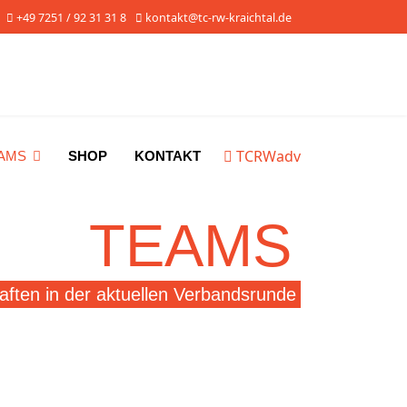
+49 7251 / 92 31 31 8
kontakt@tc-rw-kraichtal.de
TCRWadv
AMS
SHOP
KONTAKT
TEAMS
ften in der aktuellen Verbandsrunde