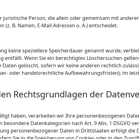
der juristische Person, die allein oder gemeinsam mit ander
(z. B. Namen, E-Mail-Adressen o. Ä.) entscheidet.
ung keine speziellere Speicherdauer genannt wurde, verbl
ng entfällt. Wenn Sie ein berechtigtes Löschersuchen gelte
Daten gelöscht, sofern wir keine anderen rechtlich zuläss
r- oder handelsrechtliche Aufbewahrungsfristen); im letz
den Rechtsgrundlagen der Datenve
lligt haben, verarbeiten wir Ihre personenbezogenen Daten a
ern besondere Datenkategorien nach Art. 9 Abs. 1 DSGVO ver
agung personenbezogener Daten in Drittstaaten erfolgt di
ofern Sie in die Speicherung von Cookies oder in den Zugriff