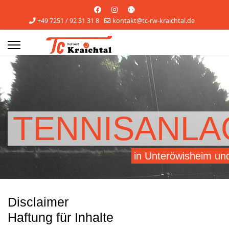
+49 7251 / 92 31 31 8
kontakt@tc-rw-kraichtal.de
s.
TENNISANLA
in Unteröwisheim u
Disclaimer
Haftung für Inhalte