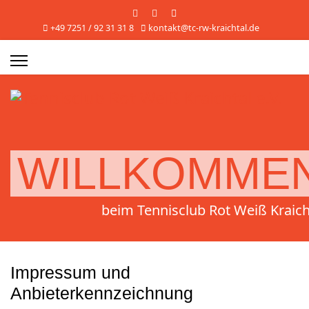
+49 7251 / 92 31 31 8
kontakt@tc-rw-kraichtal.de
WILLKOMME
beim Tennisclub Rot Weiß Kraich
Impressum und
Anbieterkennzeichnung